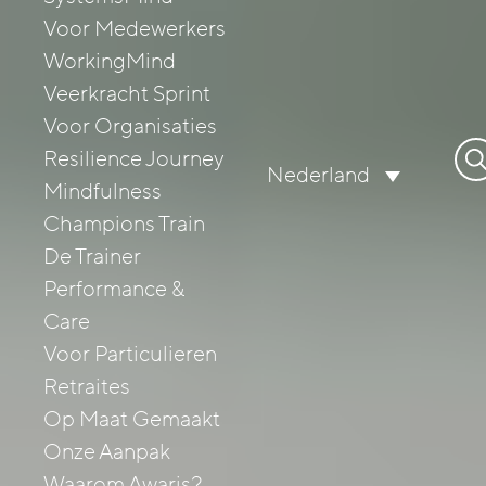
Voor Medewerkers
WorkingMind
Veerkracht Sprint
Voor Organisaties
Zo
Resilience Journey
Nederland
naa
Mindfulness
Champions Train
De Trainer
Performance &
Care
Voor Particulieren
Retraites
Op Maat Gemaakt
Onze Aanpak
Waarom Awaris?