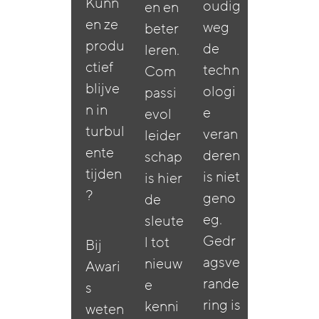
Kunn
oudig
en en
en ze
weg
beter
produ
de
leren.
ctief
techn
Com
blijve
ologi
passi
n in
e
evol
turbul
veran
leider
ente
deren
schap
tijden
is niet
is hier
?
geno
de
eg.
sleute
Gedr
l tot
Bij
agsve
nieuw
Awari
rande
e
s
ring is
kenni
weten