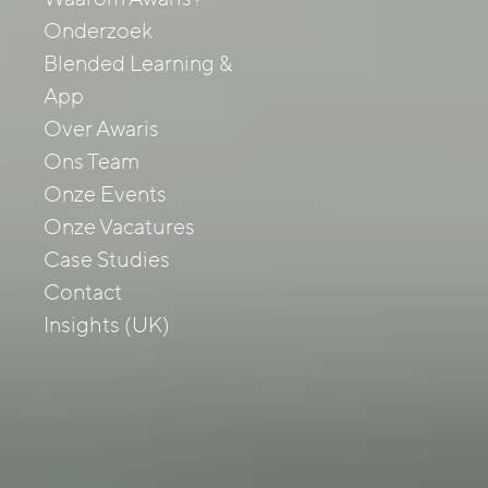
Onderzoek
Blended Learning &
App
Over Awaris
Ons Team
Onze Events
Onze Vacatures
Case Studies
Contact
Insights (UK)