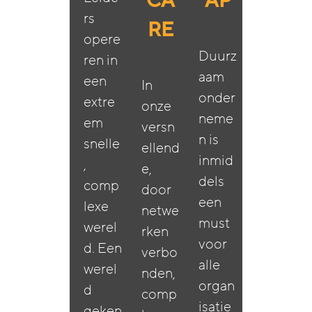
CA
AP
rs
RE
opere
Duurz
ren in
aam
een
In
onder
extre
onze
neme
em
versn
n is
snelle
ellend
inmid
,
e,
dels
comp
door
een
lexe
netwe
must
werel
rken
voor
d. Een
verbo
alle
werel
nden,
organ
d
comp
isatie
geken