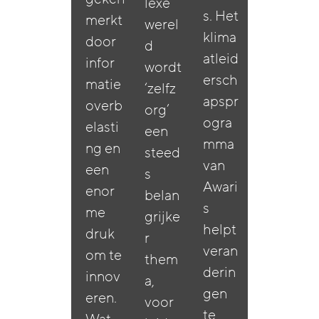
lexe
s. Het
merkt
werel
klima
door
d
atleid
infor
wordt
ersch
matie
‘zelfz
apspr
overb
org’
ogra
elasti
een
mma
ng en
steed
van
een
s
Awari
enor
belan
s
me
grijke
helpt
druk
r
veran
om te
them
derin
innov
a,
gen
eren.
voor
te