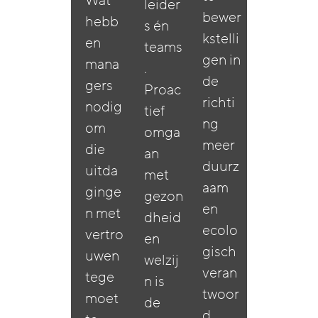
Wat
leider
bewer
hebb
s én
kstelli
en
teams
gen in
mana
.
de
gers
Proac
richti
nodig
tief
ng
om
omga
meer
die
an
duurz
uitda
met
aam
ginge
gezon
en
n met
dheid
ecolo
vertro
en
gisch
uwen
welzij
veran
tege
n is
twoor
moet
de
d