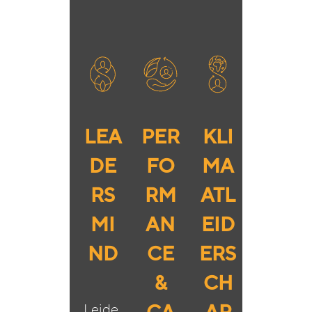
LEA
PER
KLI
DE
FO
MA
RS
RM
ATL
MI
AN
EID
ND
CE
ERS
&
CH
Leide