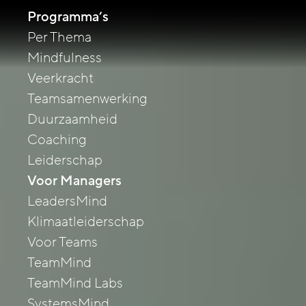
Programma’s
Per Thema
Mindfulness
Veerkracht
Teamsamenwerking
Duurzaamheid
Coaching
Leiderschap
Voor Managers
LeadersMind
Klimaatleiderschap
Voor Teams
TeamMind
TeamMind Labs
SystemsMind