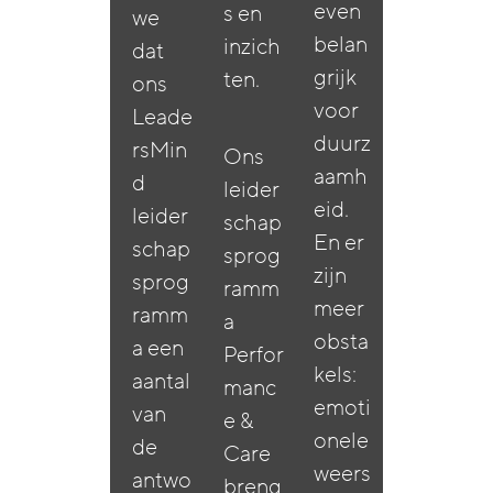
even
s en
we
belan
inzich
dat
grijk
ten.
ons
voor
Leade
duurz
rsMin
Ons
aamh
d
leider
eid.
leider
schap
En er
schap
sprog
zijn
sprog
ramm
meer
ramm
a
obsta
a een
Perfor
kels:
aantal
manc
emoti
van
e &
onele
de
Care
weers
antwo
breng