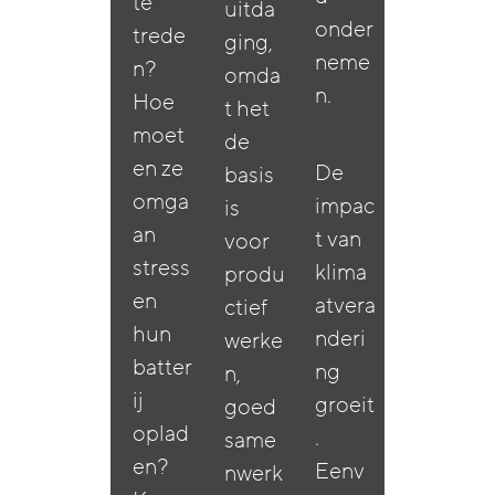
te
uitda
onder
trede
ging,
neme
n?
omda
n.
Hoe
t het
moet
de
en ze
De
basis
omga
impac
is
an
t van
voor
stress
klima
produ
en
atvera
ctief
hun
nderi
werke
batter
ng
n,
ij
groeit
goed
oplad
.
same
en?
Eenv
nwerk