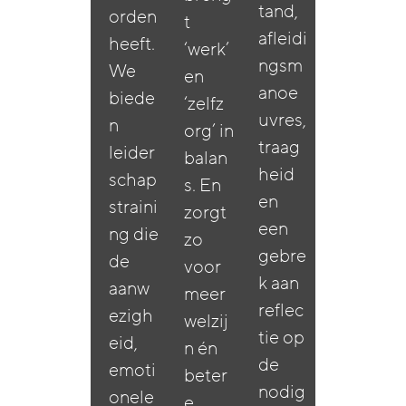
tand,
orden
t
afleidi
heeft.
‘werk’
ngsm
We
en
anoe
biede
‘zelfz
uvres,
n
org’ in
traag
leider
balan
heid
schap
s. En
en
straini
zorgt
een
ng die
zo
gebre
de
voor
k aan
aanw
meer
reflec
ezigh
welzij
tie op
eid,
n én
de
emoti
beter
nodig
onele
e