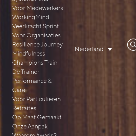
Voor Medewerkers
WorkingMind
Veerkracht Sprint
Voor Organisaties
Zo
Resilience Journey
Nederland
naa
Mindfulness
Champions Train
De Trainer
Performance &
Care
Voor Particulieren
Retraites
Op Maat Gemaakt
Onze Aanpak
Waarom Awaris?