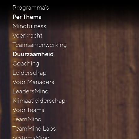
Programma’s
Per Thema
Mindfulness
Veerkracht
Teamsamenwerking
Duurzaamheid
Coaching
Leiderschap
Voor Managers
LeadersMind
Klimaatleiderschap
Voor Teams
TeamMind
TeamMind Labs
SystemsMind