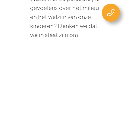
gevoelens over het milieu
en het welzijn van onze
kinderen? Denken we dat
we in staat zijn om
duurzame verandering tot
stand te brengen?
Alleen als we onze eigen
“hoofd, hart en handen”
veranderen, kunnen we
anderen daarbij helpen. De
omvattende
duurzaamheidsprogramma’
s van Awaris laten je zien
hoe je dat kunt doen. En zo