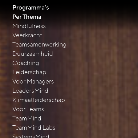
Programma’s
Per Thema
Mindfulness
Veerkracht
Teamsamenwerking
Duurzaamheid
Coaching
Leiderschap
Voor Managers
LeadersMind
Klimaatleiderschap
Voor Teams
TeamMind
TeamMind Labs
SystemsMind