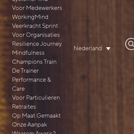
Voor Medewerkers
WorkingMind
Veerkracht Sprint
Voor Organisaties
Zo
Resilience Journey
Nederland
naa
Mindfulness
Champions Train
De Trainer
Performance &
Care
Voor Particulieren
Retraites
Op Maat Gemaakt
Onze Aanpak
Waarom Awaris?